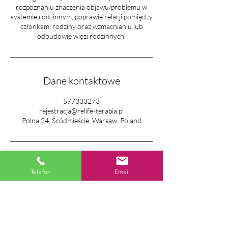
rozpoznaniu znaczenia objawu/problemu w
m
systemie rodzinnym, poprawie relacji pomiędzy
i
członkami rodziny oraz wzmacnianiu lub
n
odbudowie więzi rodzinnych.
Dane kontaktowe
577333273
rejestracja@relife-terapia.pl
Polna 24, Śródmieście, Warsaw, Poland
Telefon
Email
Napisz do nas.
kontakt