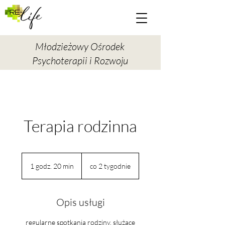
Młodzieżowy Ośrodek
Psychoterapii i Rozwoju
Terapia rodzinna
1 godz. 20 min
1
co 2 tygodnie
g
o
d
Opis usługi
z
2
regularne spotkania rodziny, służące
0