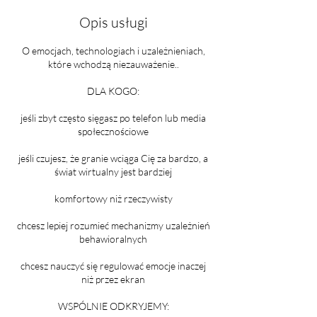
d
Opis usługi
z
3
O emocjach, technologiach i uzależnieniach,
0
które wchodzą niezauważenie..
m
i
DLA KOGO:
n
jeśli zbyt często sięgasz po telefon lub media
społecznościowe
jeśli czujesz, że granie wciąga Cię za bardzo, a
świat wirtualny jest bardziej
komfortowy niż rzeczywisty
chcesz lepiej rozumieć mechanizmy uzależnień
behawioralnych
chcesz nauczyć się regulować emocje inaczej
niż przez ekran
WSPÓLNIE ODKRYJEMY: