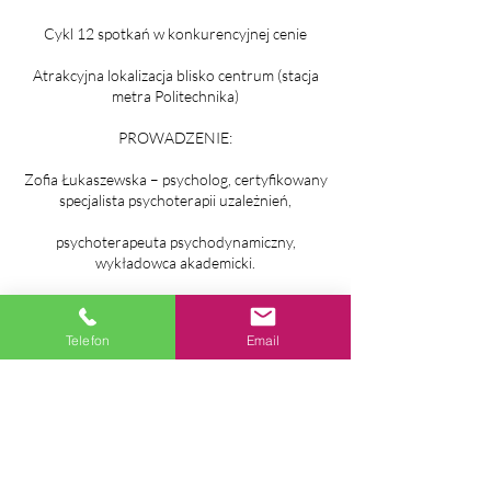
Cykl 12 spotkań w konkurencyjnej cenie
Atrakcyjna lokalizacja blisko centrum (stacja
metra Politechnika)
PROWADZENIE:
Zofia Łukaszewska – psycholog, certyfikowany
specjalista psychoterapii uzależnień,
psychoterapeuta psychodynamiczny,
wykładowca akademicki.
KONTAKT:
Telefon
Email
W celu uzyskania dodatkowych informacji
oraz zapisu na spotkanie kwalifikujące
zapraszamy na stronę www.relife-terapia.pl lub
do kontaktu telefonicznego 577 333 950