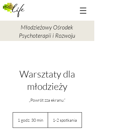
Młodzieżowy Ośrodek
Psychoterapii i Rozwoju
Warsztaty dla
młodzieży
„Powrót zza ekranu.”
1 godz. 30 min
1
1-2 spotkania
g
o